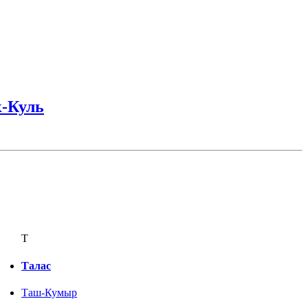
к-Куль
Т
Талас
Таш-Кумыр