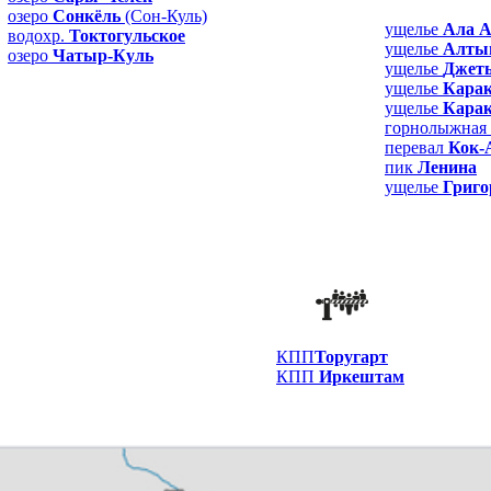
озеро
Сонкёль
(Сон-Куль)
ущелье
Ала 
водохр.
Токтогульское
ущелье
Алты
озеро
Чатыр-Куль
ущелье
Джет
ущелье
Карак
ущелье
Карако
горнолыжная 
перевал
Кок-
пик
Ленина
ущелье
Григо
КПП
Торугарт
КПП
Иркештам