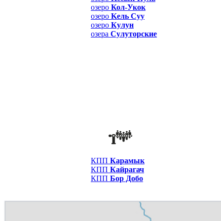
озеро
Кол-Укок
озеро
Kель Суу
озеро
Кулун
озера
Сулуторские
КПП
Карамык
КПП
Кайрагач
КПП
Бор Добо