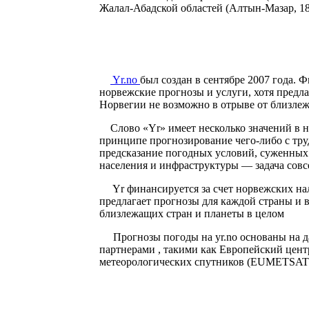
Жалал-Абадской областей (Алтын-Мазар, 18
Yr.no
был создан в сентябре 2007 года. 
норвежские прогнозы и услуги, хотя предла
Норвегии не возможно в отрыве от близлеж
Слово «Yr» имеет несколько значений в н
принципе прогнозирование чего-либо с тр
предсказание погодных условий, суженных 
населения и инфраструктуры — задача совс
Yr финансируется за счет норвежских нало
предлагает прогнозы для каждой страны и 
близлежащих стран и планеты в целом
Прогнозы погоды на yr.no основаны на д
партнерами , такими как Европейский цен
метеорологических спутников (EUMETSAT