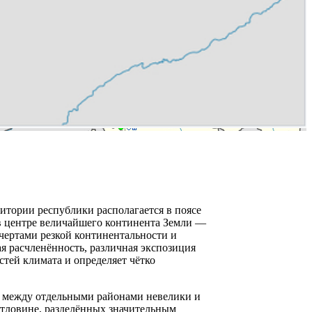
тории республики располагается в поясе
в центре величайшего континента Земли —
 чертами резкой континентальности и
я расчленённость, различная экспозиция
тей климата и определяет чётко
е между отдельными районами невелики и
отловине, разделённых значительным