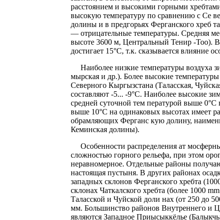
расстоянием и высокими горными хребтами,
высокую температуру по сравнению с Се 
долины и в предгорьях Ферганского хреб та
— отрицательные температуры. Средняя мес
высоте 3600 м, Центральный Тенир -Тоо). 
достигает 15°С, т.к. сказывается влияние о
Наиболее низкие температуры воздуха зим
мырская и др.). Более высокие температуры
Северного Кыргызстана (Таласская, Чуйск
составляют -5... -9°С. Наиболее высокие з
средней суточной тем пературой выше 0°С 
выше 10°С на одинаковых высотах имеет ра
обрамляющих Ферганс кую долину, наименьш
Кеминская долины).
Особенности распределения ат мосферных 
сложностью горного рельефа, при этом оро
неравномерное. Отдельные районы получают 
настоящая пустыня. В других районах осад
западных склонов Ферганского хребта (100
склонах Чаткалского хребта (более 1000 mm
Таласской и Чуйской доли нах (от 250 до 5
мм. Большинство районов Внутреннего и Це
являются Западное Приысыккёлье (Балыкчы,