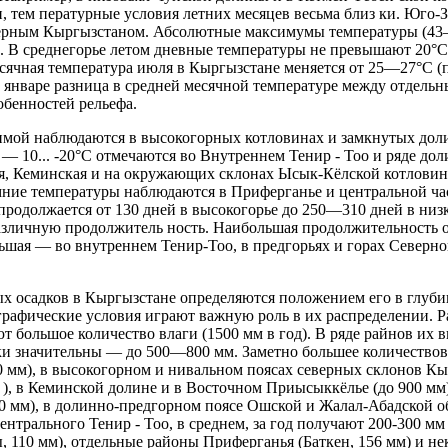
 тем пературные условия летних месяцев весьма близ ки. Юго-
верным Кыргызстаном. Абсолютные максимумы температуры (43—
. В среднегорье летом дневные температуры не превышают 20°С,
ячная температура июля в Кыргызстане меняется от 25—27°С (п
В январе разница в средней месячной температуре между отдель
собенностей рельефа.
ой наблюдаются в высокогорных котловинах и замкнутых доли
 — 10... -20°С отмечаются во Внутреннем Тенир - Тоо и ряде д
ая, Кеминская и на окружающих склонах Ысык-Кёлской котловин
имние температуры наблюдаются в Приферганье и центральной час
продолжается от 130 дней в высокогорье до 250—310 дней в низ
зличную продолжитель ность. Наибольшая продолжительность от
ая — во внутреннем Тенир-Тоо, в предгорьях и горах Северног
осадков в Кыргызстане определяются положением его в глубин
графические условия играют важную роль в их распределении. Р
большое количество влаги (1500 мм в год). В ряде райнов их вы
ки значительны — до 500—800 мм. Заметно большее количествово
0 мм), в высокогорном и нивальном поясах северных склонов Кы
 ), в Кеминской долине и в Восточном Приысыккёлье (до 900 мм
00 мм), в долинно-предгорном поясе Ошской и Жалал-Абадской об
нтрального Тенир - Тоо, в среднем, за год получают 200-300 м
 110 мм), отдельные районы Приферганья (Баткен, 156 мм) и н