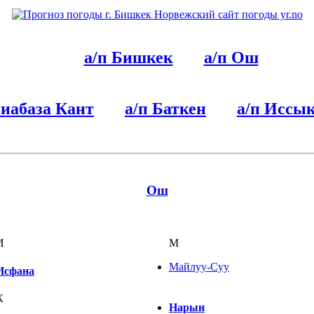
а/п Бишкек
а/п Ош
виабаза Кант
а/п Баткен
а/п Иссы
Ош
И
М
Майлуу-Суу
Исфана
К
Нарын