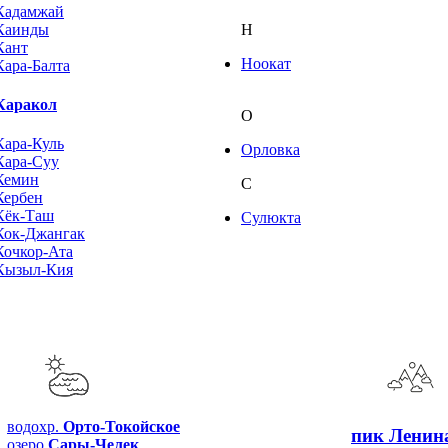
Кадамжай
Каинды
Н
Кант
Ноокат
Кара-Балта
Каракол
О
Кара-Куль
Орловка
Кара-Суу
Кемин
С
Кербен
Кёк-Таш
Сулюкта
Кок-Джангак
Кочкор-Ата
Кызыл-Кия
водохр.
Орто-Токойское
пик
Ленин
озеро
Сары-Челек