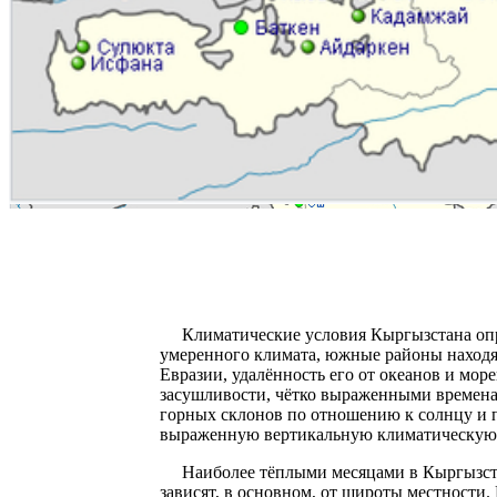
Климатические условия Кыргызстана опред
умеренного климата, южные районы находя
Евразии, удалённость его от океанов и мор
засушливости, чётко выраженными временам
горных склонов по отношению к солнцу и п
выраженную вертикальную климатическую 
Наиболее тёплыми месяцами в Кыргызстане
зависят, в основном, от широты местности