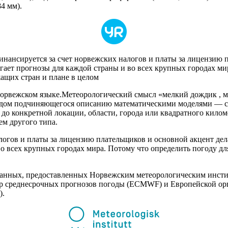
4 мм).
Финансируется за счет норвежских налогов и платы за лицензию 
гает прогнозы для каждой страны и во всех крупных городах ми
ащих стран и плане в целом
орвежском языке.Метеорологический смысл «мелкий дождик , мо
удом подчиняющегося описанию математическими моделями — с
до конкретной локации, области, города или квадратного килом
ем другого типа.
гов и платы за лицензию плательщиков и основной акцент дела
во всех крупных городах мира. Потому что определить погоду дл
анных, предоставленных Норвежским метеорологическим инст
тр среднесрочных прогнозов погоды (ECMWF) и Европейской ор
).