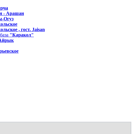
Арча
н - Арашан
ы-Огуз
ольское
льское , гост. Jaisan
база
"Каракол"
Айрык
рьевское