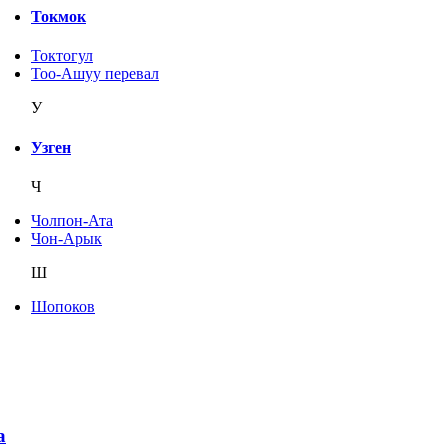
Токмок
Токтогул
Тоо-Ашуу перевал
У
Узген
Ч
Чолпон-Ата
Чон-Арык
Ш
Шопоков
а