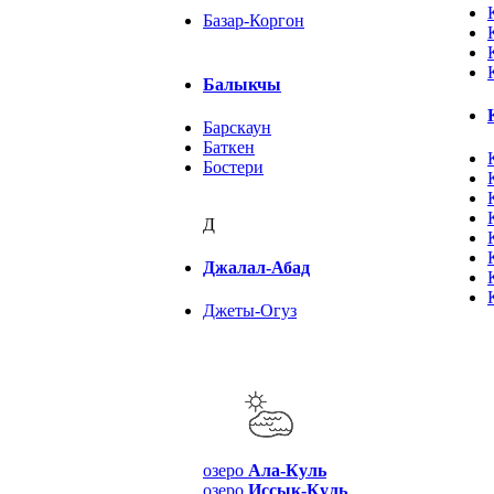
Базар-Коргон
Балыкчы
Барскаун
Баткен
Бостери
Д
Джалал-Абад
Джеты-Огуз
озеро
Ала-Куль
озеро
Иссык-Куль