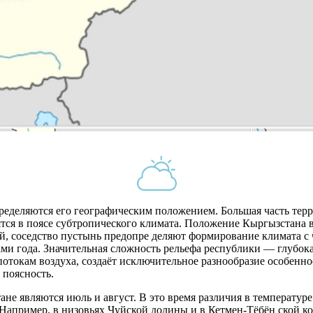
еляются его географическим положением. Большая часть терри
тся в поясе субтропического климата. Положение Кыргызстана 
ей, соседство пустынь предопре деляют формирование климата с
и года. Значительная сложность рельефа республики — глубока
отокам воздуха, создаёт исключительное разнообразие особеннос
поясность.
 являются июль и август. В это время различия в температур
. Например, в низовьях Чуйской долины и в Кетмен-Тёбён ской к