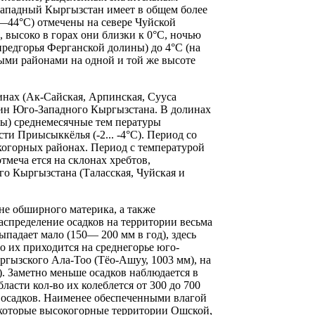
Западный Кыргызстан имеет в общем более
44°С) отмечены на севере Чуйской
 высоко в горах они близки к 0°С, ночью
редгорья Ферганской долины) до 4°С (на
ными районами на одной и той же высоте
нах (Ак-Сайская, Арпинская, Сууса
олин Юго-Западного Кыргызстана. В долинах
ы) среднемесячные тем пературы
ти Приысыккёлья (-2... -4°С). Период со
когорных районах. Период с температурой
меча ется на склонах хребтов,
о Кыргызстана (Таласская, Чуйская и
е обширного материка, а также
аспределение осадков на территории весьма
падает мало (150— 200 мм в год), здесь
 их приходится на среднегорье юго-
ргызского Ала-Тоо (Тёо-Ашуу, 1003 мм), на
). Заметно меньше осадков наблюдается в
ласти кол-во их колеблется от 300 до 700
м осадков. Наименее обеспеченными влагой
екоторые высокогорные территории Ошской,