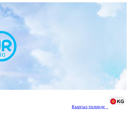
Кыргыз тилинде