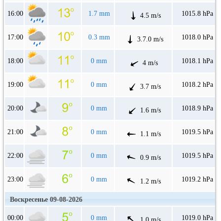
16:00
1.7 mm
1015.8 hPa
4.5 m/s
17:00
0.3 mm
1018.0 hPa
3.7.0 m/s
18:00
0 mm
1018.1 hPa
4 m/s
19:00
0 mm
1018.2 hPa
3.7 m/s
20:00
0 mm
1018.9 hPa
1.6 m/s
21:00
0 mm
1019.5 hPa
1.1 m/s
22:00
0 mm
1019.5 hPa
0.9 m/s
23:00
0 mm
1019.2 hPa
1.2 m/s
Воскресенье 09-08-2026
00:00
0 mm
1019.0 hPa
1.0 m/s