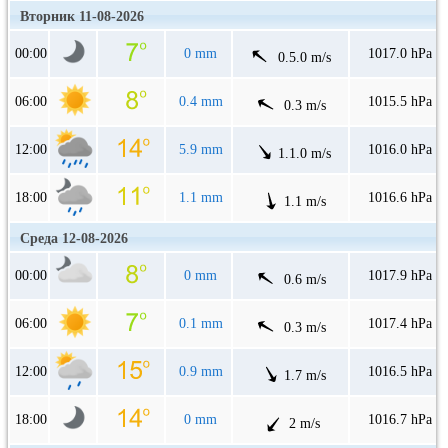
Вторник 11-08-2026
00:00
0 mm
1017.0 hPa
0.5.0 m/s
06:00
0.4 mm
1015.5 hPa
0.3 m/s
12:00
5.9 mm
1016.0 hPa
1.1.0 m/s
18:00
1.1 mm
1016.6 hPa
1.1 m/s
Среда 12-08-2026
00:00
0 mm
1017.9 hPa
0.6 m/s
06:00
0.1 mm
1017.4 hPa
0.3 m/s
12:00
0.9 mm
1016.5 hPa
1.7 m/s
18:00
0 mm
1016.7 hPa
2 m/s