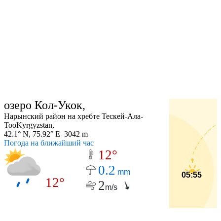
озеро Кол-Укок,
Нарынский район на хребте Тескей-Ала-
ТооKyrgyzstan,
42.1° N, 75.92° E 3042 m
Погода на ближайший час
12°
0.2
mm
05:55
12°
2
m/s