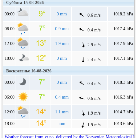
Суббота 15-08-2026
00:00
0 mm
1018.2 hPa
0.6 m/s
06:00
0.9 mm
1017.4 hPa
0.4 m/s
12:00
1.9 mm
1017.9 hPa
2.9 m/s
18:00
0 mm
1017.1 hPa
2.4 m/s
Воскресенье 16-08-2026
00:00
0 mm
1018.3 hPa
0.4 m/s
06:00
0.4 mm
1016.3 hPa
0.6 m/s
12:00
1.1 mm
1014.7 hPa
1.9 m/s
18:00
mm
1013.6 hPa
1.9 m/s
Weather forecast from yr.no, delivered by the Norwegian Meteorological In