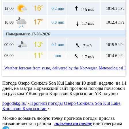
12:00
0.2 mm
1014.1 hPa
2.5 m/s
18:00
0.8 mm
1012.4 hPa
1.7 m/s
Понедельник 17-08-2026
00:00
0.1 mm
1015.5 hPa
2 m/s
06:00
mm
1014.6 hPa
1.7 m/s
Weather forecast from yr.no, delivered by the Norwegian Meteorological In
Погода Озеро Сонкёль Son Kul Lake на 10 дней, неделю, на 14
дней, на завтра Норвежский сайт прогноза погоды почасовой
на русском YR.no урно Киргизия Кыргызстан YR.no урно
pogodakg.ru/
›
Прогноз погоды Озеро Сонкёль Son Kul Lake
Киргизия Кыргызстан
›
Можно добавить любую точку прогноза погоды прислав
название места и района
письмом на почту
или телеграмм