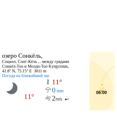
озеро Сонкёль,
Соңкөл, Сонг-Кёль ... между грядами
Сонкёл-Тоо и Молдо-Тоо Kyrgyzstan,
41.8° N, 75.15° E 3011 m
Погода на ближайший час
11°
0
mm
06:00
11°
2
m/s