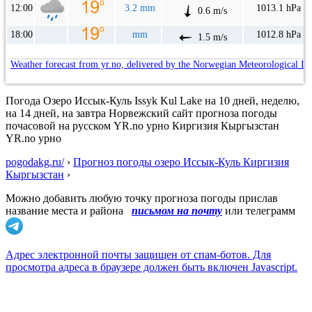
12:00
3.2 mm
1013.1 hPa
0.6 m/s
18:00
mm
1012.8 hPa
1.5 m/s
Weather forecast from yr.no, delivered by the Norwegian Meteorological In
Погода Озеро Иссык-Куль Issyk Kul Lake на 10 дней, неделю,
на 14 дней, на завтра Норвежский сайт прогноза погоды
почасовой на русском YR.no урно Киргизия Кыргызстан
YR.no урно
pogodakg.ru/
›
Прогноз погоды озеро Иссык-Куль Киргизия
Кыргызстан
›
Можно добавить любую точку прогноза погоды прислав
название места и района
письмом на почту
или телеграмм
Адрес электронной почты защищен от спам-ботов. Для
просмотра адреса в браузере должен быть включен Javascript.