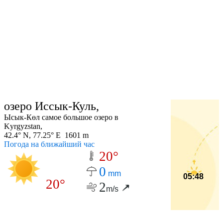
озеро Иссык-Куль,
Ысык-Көл самое большое озеро в
Kyrgyzstan,
42.4° N, 77.25° E 1601 m
Погода на ближайший час
20°
0
mm
05:48
20°
2
m/s