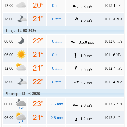
12:00
0 mm
1013.1 hPa
2.8 m/s
18:00
0 mm
1011.4 hPa
2.3 m/s
Среда 12-08-2026
00:00
0 mm
1012.0 hPa
0.5.0 m/s
06:00
0 mm
1011.6 hPa
1.9 m/s
12:00
0 mm
1012.4 hPa
2.5 m/s
18:00
0 mm
1011.4 hPa
3.7 m/s
Четверг 13-08-2026
00:00
2.5 mm
1012.7 hPa
2.9 m/s
06:00
0.8 mm
1012.8 hPa
1.2 m/s