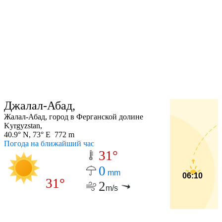
Джалал-Абад,
Жалал-Абад, город в Ферганской долине
Kyrgyzstan,
40.9° N, 73° E 772 m
Погода на ближайший час
31°
0
mm
06:10
31°
2
m/s