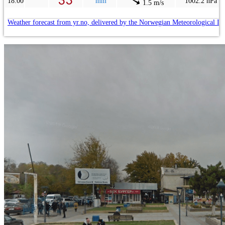
18:00
mm
1002.2 hPa
1.5 m/s
Weather forecast from yr.no, delivered by the Norwegian Meteorological In