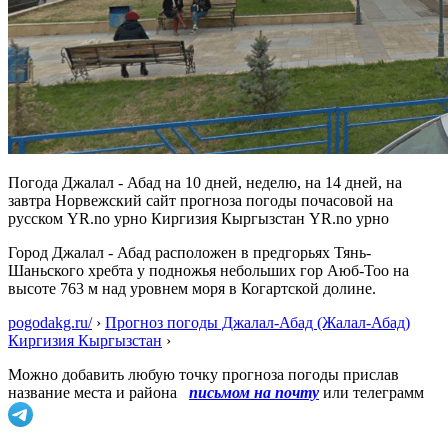
Погода Джалал - Абад на 10 дней, неделю, на 14 дней, на
завтра Норвежский сайт прогноза погоды почасовой на
русском YR.no урно Киргизия Кыргызстан YR.no урно
Город Джалал - Абад расположен в предгорьях Тянь-
Шаньского хребта у подножья небольших гор Аюб-Тоо на
высоте 763 м над уровнем моря в Когартской долине.
pogodakg.ru/
›
Прогноз погоды Джалал-Абад (Жалал-Абад)
Киргизия Кыргызстан
›
Можно добавить любую точку прогноза погоды прислав
название места и района
письмом на почту
или телеграмм