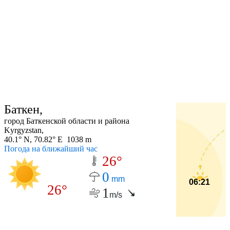
Баткен,
город Баткенской области и района
Kyrgyzstan,
40.1° N, 70.82° E 1038 m
Погода на ближайший час
26°
0
mm
06:21
26°
1
m/s