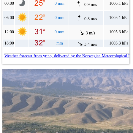
00:00
0 mm
1006.1 hPa
0.9 m/s
06:00
0 mm
1005.1 hPa
0.8 m/s
12:00
0 mm
1005.3 hPa
3 m/s
18:00
mm
1003.3 hPa
3.4 m/s
Weather forecast from yr.no, delivered by the Norwegian Meteorological In