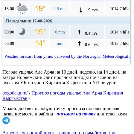
18:00
2.5 mm
1014.7 hPa
1.9 m/s
Понедельник 17-08-2026
00:00
0 mm
1014.4 hPa
0.4 m/s
06:00
mm
1012.2 hPa
0.6 m/s
Weather forecast from yr.no, delivered by the Norwegian Meteorological In
Погода ущелье Ала Арча на 10 дней, неделю, на 14 дней, на
завтра Норвежский сайт прогноза погоды почасовой на
русском YR.no урно Киргизия Кыргызстан YR.no урно
pogodakg.ru/
›
Прогноз погоды ущелье Ала Арча Киргизия
Кыргызстан
›
Можно добавить любую точку прогноза погоды прислав
название места и района
письмом на почту
или телеграмм
Адрес электронной почты защищен от спам-ботов. Для