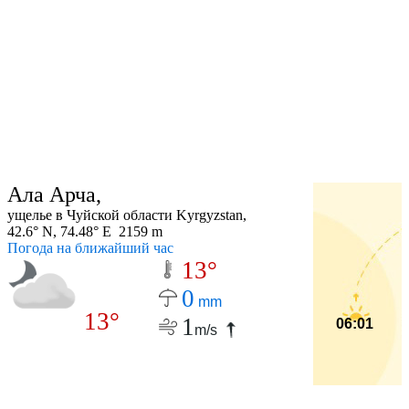
Ала Арча,
ущелье в Чуйской области Kyrgyzstan,
42.6° N, 74.48° E 2159 m
Погода на ближайший час
13°
0
mm
13°
1
06:01
m/s