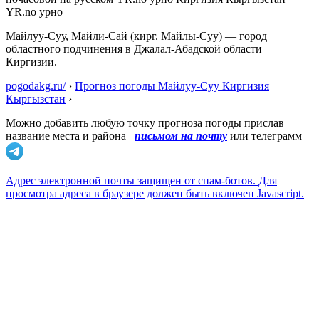
YR.no урно
Майлуу-Суу, Майли-Сай (кирг. Майлы-Суу) — город
областного подчинения в Джалал-Абадской области
Киргизии.
pogodakg.ru/
›
Прогноз погоды Майлуу-Суу Киргизия
Кыргызстан
›
Можно добавить любую точку прогноза погоды прислав
название места и района
письмом на почту
или телеграмм
Адрес электронной почты защищен от спам-ботов. Для
просмотра адреса в браузере должен быть включен Javascript.