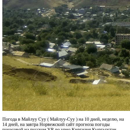
Погода в Майлуу Суу ( Майлуу-Суу ) на 10 дней, неделю, на
14 дней, на завтра Норвежский сайт прогноза погоды
почасовой на русском YR.no урно Киргизия Кыргызстан