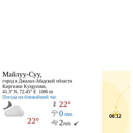
Майлуу-Суу,
город в Джалал-Абадской области
Киргизии Kyrgyzstan,
41.3° N, 72.45° E 1086 m
Погода на ближайший час
22°
0
mm
06:12
22°
2
m/s