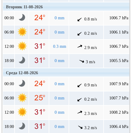
Вторник 11-08-2026
00:00
0 mm
1006.7 hPa
0.8 m/s
06:00
0 mm
1006.1 hPa
0.2 m/s
12:00
0.3 mm
1006.7 hPa
2.9 m/s
18:00
0 mm
1005.5 hPa
3 m/s
Среда 12-08-2026
00:00
0 mm
1007.9 hPa
0.9 m/s
06:00
0 mm
1007.7 hPa
0.2 m/s
12:00
0 mm
1008.2 hPa
2.3 m/s
18:00
0 mm
1006.4 hPa
3.2 m/s