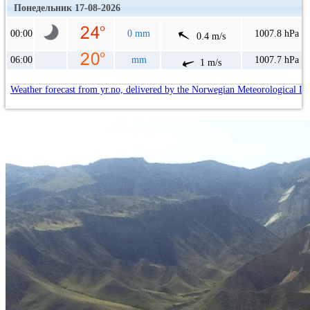
Понедельник 17-08-2026
00:00
0 mm
1007.8 hPa
0.4 m/s
06:00
mm
1007.7 hPa
1 m/s
Weather forecast from yr.no, delivered by the Norwegian Meteorological In