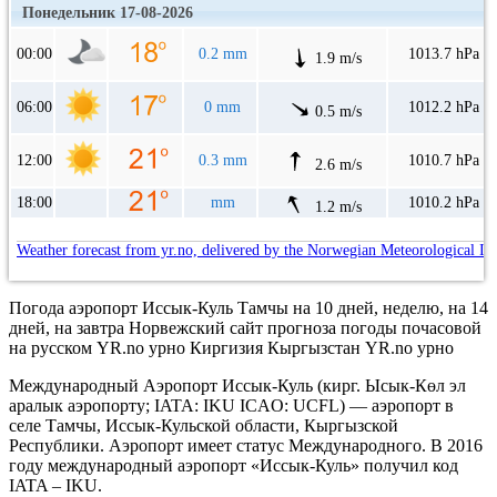
Понедельник 17-08-2026
00:00
0.2 mm
1013.7 hPa
1.9 m/s
06:00
0 mm
1012.2 hPa
0.5 m/s
12:00
0.3 mm
1010.7 hPa
2.6 m/s
18:00
mm
1010.2 hPa
1.2 m/s
Weather forecast from yr.no, delivered by the Norwegian Meteorological In
Погода аэропорт Иссык-Куль Тамчы на 10 дней, неделю, на 14
дней, на завтра Норвежский сайт прогноза погоды почасовой
на русском YR.no урно Киргизия Кыргызстан YR.no урно
Международный Аэропорт Иссык-Куль (кирг. Ысык-Көл эл
аралык аэропорту; IATA: IKU ICAO: UCFL) — аэропорт в
селе Тамчы, Иссык-Кульской области, Кыргызской
Республики. Аэропорт имеет статус Международного. В 2016
году международный аэропорт «Иссык-Куль» получил код
IATA – IKU.