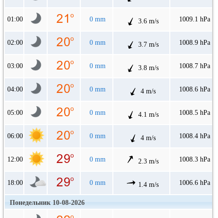
01:00
0 mm
1009.1 hPa
3.6 m/s
02:00
0 mm
1008.9 hPa
3.7 m/s
03:00
0 mm
1008.7 hPa
3.8 m/s
04:00
0 mm
1008.6 hPa
4 m/s
05:00
0 mm
1008.5 hPa
4.1 m/s
06:00
0 mm
1008.4 hPa
4 m/s
12:00
0 mm
1008.3 hPa
2.3 m/s
18:00
0 mm
1006.6 hPa
1.4 m/s
Понедельник 10-08-2026