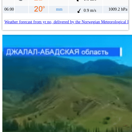
06:00
mm
1009.2 hPa
0.9 m/s
Weather forecast from yr.no, delivered by the Norwegian Meteorological In