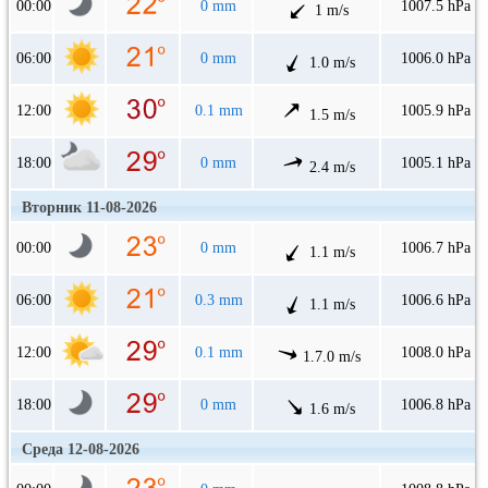
00:00
0 mm
1007.5 hPa
1 m/s
06:00
0 mm
1006.0 hPa
1.0 m/s
12:00
0.1 mm
1005.9 hPa
1.5 m/s
18:00
0 mm
1005.1 hPa
2.4 m/s
Вторник 11-08-2026
00:00
0 mm
1006.7 hPa
1.1 m/s
06:00
0.3 mm
1006.6 hPa
1.1 m/s
12:00
0.1 mm
1008.0 hPa
1.7.0 m/s
18:00
0 mm
1006.8 hPa
1.6 m/s
Среда 12-08-2026