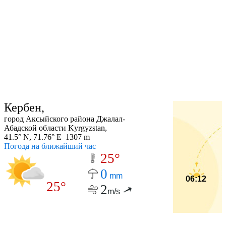
Кербен,
город Аксыйского района Джалал-
Абадской области Kyrgyzstan,
41.5° N, 71.76° E 1307 m
Погода на ближайший час
25°
0
mm
06:12
25°
2
m/s