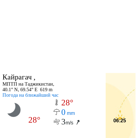
Кайрагач ,
МПТП на Таджикистан,
40.1° N, 69.54° E 619 m
Погода на ближайший час
28°
0
mm
28°
3
06:25
m/s