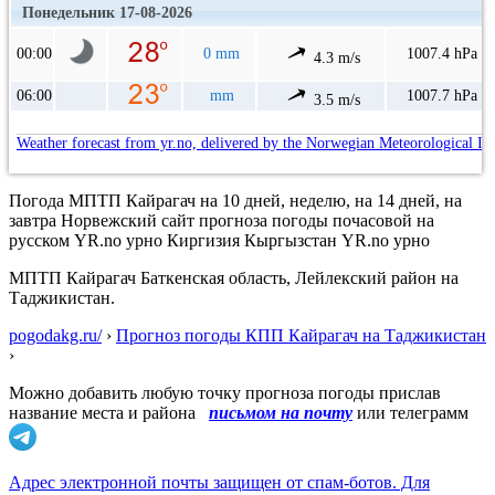
Понедельник 17-08-2026
00:00
0 mm
1007.4 hPa
4.3 m/s
06:00
mm
1007.7 hPa
3.5 m/s
Weather forecast from yr.no, delivered by the Norwegian Meteorological In
Погода МПТП Кайрагач на 10 дней, неделю, на 14 дней, на
завтра Норвежский сайт прогноза погоды почасовой на
русском YR.no урно Киргизия Кыргызстан YR.no урно
МПТП Кайрагач Баткенская область, Лeйлeкский район на
Таджикистан.
pogodakg.ru/
›
Прогноз погоды КПП Кайрагач на Таджикистан
›
Можно добавить любую точку прогноза погоды прислав
название места и района
письмом на почту
или телеграмм
Адрес электронной почты защищен от спам-ботов. Для