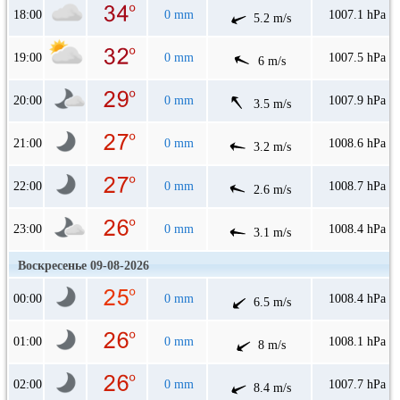
18:00
0 mm
1007.1 hPa
5.2 m/s
19:00
0 mm
1007.5 hPa
6 m/s
20:00
0 mm
1007.9 hPa
3.5 m/s
21:00
0 mm
1008.6 hPa
3.2 m/s
22:00
0 mm
1008.7 hPa
2.6 m/s
23:00
0 mm
1008.4 hPa
3.1 m/s
Воскресенье 09-08-2026
00:00
0 mm
1008.4 hPa
6.5 m/s
01:00
0 mm
1008.1 hPa
8 m/s
02:00
0 mm
1007.7 hPa
8.4 m/s