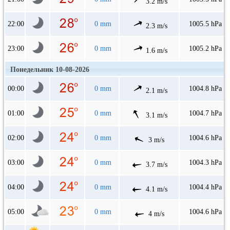
3.2 m/s
22:00
0 mm
1005.5 hPa
2.3 m/s
23:00
0 mm
1005.2 hPa
1.6 m/s
Понедельник 10-08-2026
00:00
0 mm
1004.8 hPa
2.1 m/s
01:00
0 mm
1004.7 hPa
3.1 m/s
02:00
0 mm
1004.6 hPa
3 m/s
03:00
0 mm
1004.3 hPa
3.7 m/s
04:00
0 mm
1004.4 hPa
4.1 m/s
05:00
0 mm
1004.6 hPa
4 m/s