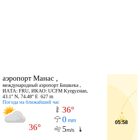
аэропорт Манас ,
международный аэропорт Бишкека ,
ИАТА: FRU, ИКАО: UCFM Kyrgyzstan,
43.1° N, 74.48° E 627 m
Погода на ближайший час
36°
0
mm
05:58
36°
5
m/s