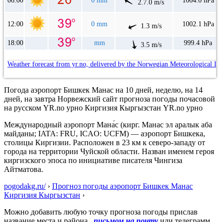
06:00
0 mm
1004.0 hPa
2.7.0 m/s
12:00
0 mm
1002.1 hPa
1.3 m/s
18:00
mm
999.4 hPa
3.5 m/s
Weather forecast from yr.no, delivered by the Norwegian Meteorological In
Погода аэропорт Бишкек Манас на 10 дней, неделю, на 14
дней, на завтра Норвежский сайт прогноза погоды почасовой
на русском YR.no урно Киргизия Кыргызстан YR.no урно
Международный аэропорт Мана́с (кирг. Манас эл аралык аба
майданы; IATA: FRU, ICAO: UCFM) — аэропорт Бишкека,
столицы Киргизии. Расположен в 23 км к северо-западу от
города на территории Чуйской области. Назван именем героя
киргизского эпоса по инициативе писателя Чингиза
Айтматова.
pogodakg.ru/
›
Прогноз погоды аэропорт Бишкек Манас
Киргизия Кыргызстан
›
Можно добавить любую точку прогноза погоды прислав
название места и района
письмом на почту
или телеграмм