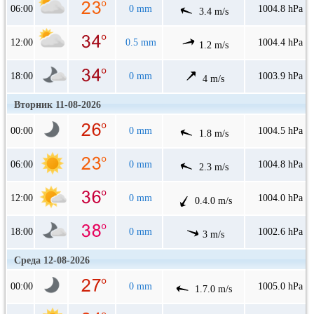
06:00
0 mm
1004.8 hPa
3.4 m/s
12:00
0.5 mm
1004.4 hPa
1.2 m/s
18:00
0 mm
1003.9 hPa
4 m/s
Вторник 11-08-2026
00:00
0 mm
1004.5 hPa
1.8 m/s
06:00
0 mm
1004.8 hPa
2.3 m/s
12:00
0 mm
1004.0 hPa
0.4.0 m/s
18:00
0 mm
1002.6 hPa
3 m/s
Среда 12-08-2026
00:00
0 mm
1005.0 hPa
1.7.0 m/s