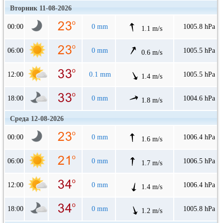
Вторник 11-08-2026
00:00
0 mm
1005.8 hPa
1.1 m/s
06:00
0 mm
1005.5 hPa
0.6 m/s
12:00
0.1 mm
1005.5 hPa
1.4 m/s
18:00
0 mm
1004.6 hPa
1.8 m/s
Среда 12-08-2026
00:00
0 mm
1006.4 hPa
1.6 m/s
06:00
0 mm
1006.5 hPa
1.7 m/s
12:00
0 mm
1006.4 hPa
1.4 m/s
18:00
0 mm
1005.8 hPa
1.2 m/s