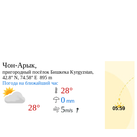
Чон-Арык,
пригородный посёлок Бишкека Kyrgyzstan,
42.8° N, 74.58° E 895 m
Погода на ближайший час
28°
0
mm
28°
5
05:59
m/s