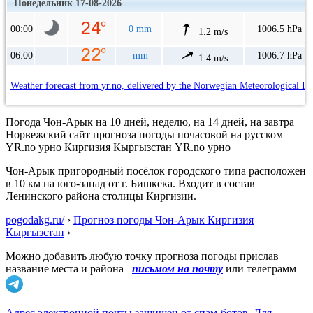
Понедельник 17-08-2026
00:00
0 mm
1006.5 hPa
1.2 m/s
06:00
mm
1006.7 hPa
1.4 m/s
Weather forecast from yr.no, delivered by the Norwegian Meteorological In
Погода Чон-Арык на 10 дней, неделю, на 14 дней, на завтра
Норвежский сайт прогноза погоды почасовой на русском
YR.no урно Киргизия Кыргызстан YR.no урно
Чон-Арык пригородный посёлок городского типа расположен
в 10 км на юго-запад от г. Бишкека. Входит в состав
Ленинского района столицы Киргизии.
pogodakg.ru/
›
Прогноз погоды Чон-Арык Киргизия
Кыргызстан
›
Можно добавить любую точку прогноза погоды прислав
название места и района
письмом на почту
или телеграмм
Адрес электронной почты защищен от спам-ботов. Для